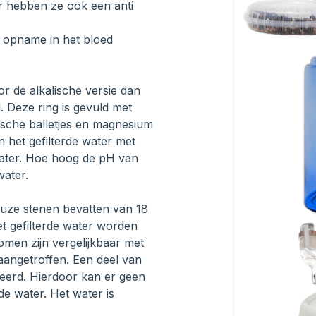
r hebben ze ook een anti
of opname in het bloed
oor de alkalische versie dan
 Deze ring is gevuld met
alische balletjes en magnesium
n het gefilterde water met
 water. Hoe hoog de pH van
ater.
uze stenen bevatten van 18
t gefilterde water worden
omen zijn vergelijkbaar met
 aangetroffen. Een deel van
neerd. Hierdoor kan er geen
de water. Het water is