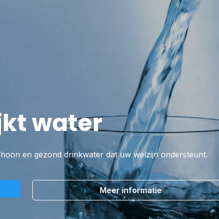
jkt water
hoon en gezond drinkwater dat uw welzijn ondersteunt.
Meer informatie