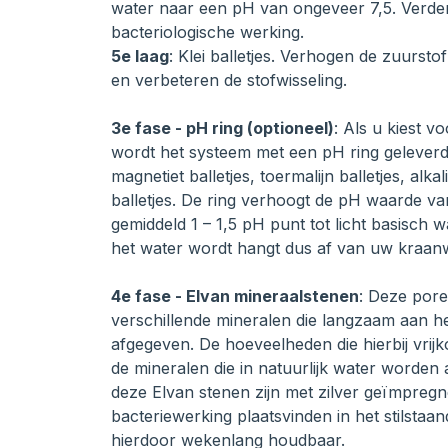
water naar een pH van ongeveer 7,5. Verde
bacteriologische werking.
5e laag
: Klei balletjes. Verhogen de zuurst
en verbeteren de stofwisseling.
3e fase - pH ring (optioneel)
: Als u kiest v
wordt het systeem met een pH ring geleverd.
magnetiet balletjes, toermalijn balletjes, alk
balletjes. De ring verhoogt de pH waarde va
gemiddeld 1 – 1,5 pH punt tot licht basisch
het water wordt hangt dus af van uw kraanw
4e fase - Elvan mineraalstenen
: Deze pore
verschillende mineralen die langzaam aan he
afgegeven. De hoeveelheden die hierbij vrijk
de mineralen die in natuurlijk water worden
deze Elvan stenen zijn met zilver geïmpreg
bacteriewerking plaatsvinden in het stilstaan
hierdoor wekenlang houdbaar.