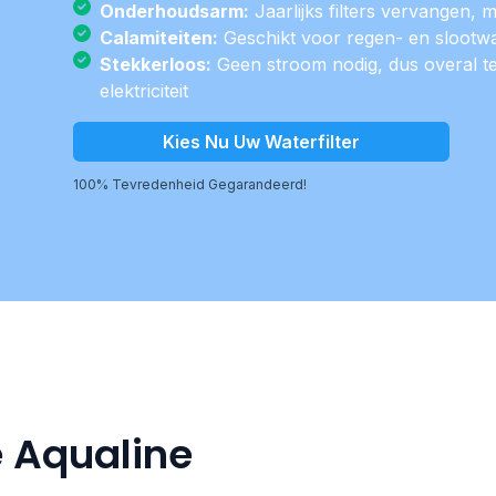
Onderhoudsarm:
Jaarlijks filters vervangen, m
Calamiteiten:
Geschikt voor regen- en slootw
Stekkerloos:
Geen stroom nodig, dus overal t
elektriciteit
Kies Nu Uw Waterfilter
100% Tevredenheid Gegarandeerd!
 Aqualine