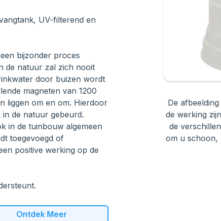
vangtank, UV-filterend en
is een bijzonder proces
n de natuur zal zich nooit
drinkwater door buizen wordt
llende magneten van 1200
n liggen om en om. Hierdoor
De afbeelding 
 in de natuur gebeurd.
de werking zij
ook in de tuinbouw algemeen
de verschill
rdt toegevoegd of
om u schoon, m
een positive werking op de
dersteunt.
Ontdek Meer