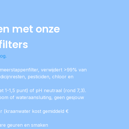
en met onze
ilters
og.
 meerstappenfilter, verwijdert >99% van
cijnresten, pesticiden, chloor en
t 1-1,5 punt) of pH neutraal (rond 7,3).
room of wateraansluiting, geen gesjouw
 (kraanwater kost gemiddeld €
 nare geuren en smaken