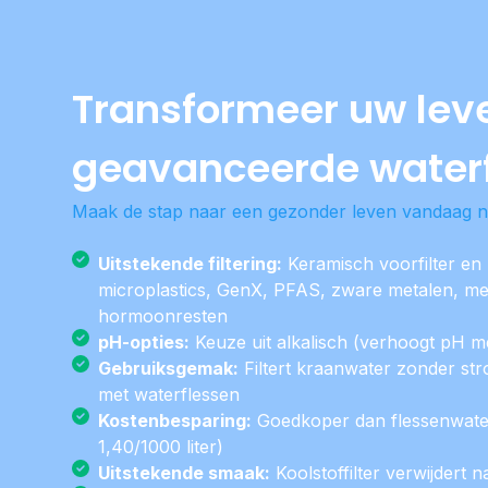
Transformeer uw lev
geavanceerde waterf
Maak de stap naar een gezonder leven vandaag n
Uitstekende filtering:
Keramisch voorfilter en
microplastics, GenX, PFAS, zware metalen, medi
hormoonresten
pH-opties:
Keuze uit alkalisch (verhoogt pH me
Gebruiksgemak:
Filtert kraanwater zonder st
met waterflessen
Kostenbesparing:
Goedkoper dan flessenwater
1,40/1000 liter)
Uitstekende smaak:
Koolstoffilter verwijdert