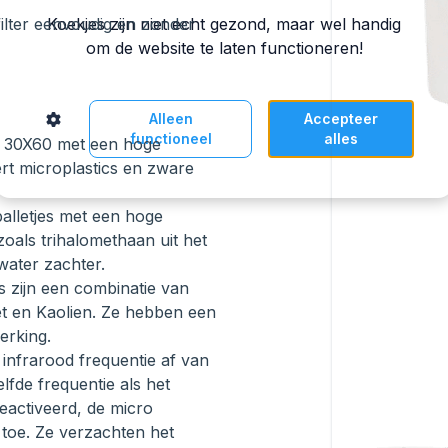
Koekjes zijn niet echt gezond, maar wel handig
ilter eenvoudig en zonder
om de website te laten functioneren!
Alleen
Accepteer
functioneel
alles
e 30X60 met een hoge
rt microplastics en zware
e balletjes met een hoge
zoals trihalomethaan uit het
water zachter.
jes zijn een combinatie van
et en Kaolien. Ze hebben een
erking.
r infrarood frequentie af van
elfde frequentie als het
eactiveerd, de micro
toe. Ze verzachten het