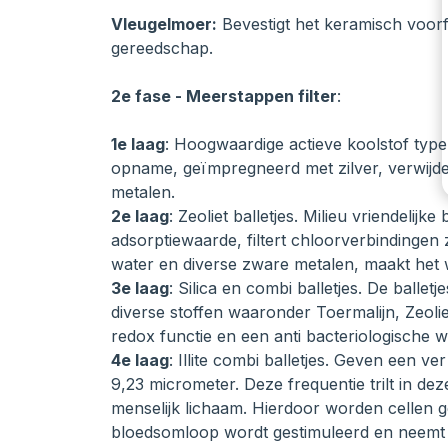
Vleugelmoer:
Bevestigt het keramisch voorf
gereedschap.
2e fase - Meerstappen filter
:
1e laag
: Hoogwaardige actieve koolstof typ
opname, geïmpregneerd met zilver, verwijde
metalen.
2e laag
: Zeoliet balletjes. Milieu vriendelijk
adsorptiewaarde, filtert chloorverbindingen 
water en diverse zware metalen, maakt het 
3e laag
: Silica en combi balletjes. De ballet
diverse stoffen waaronder Toermalijn, Zeoli
redox functie en een anti bacteriologische w
4e laag
: Illite combi balletjes. Geven een ve
9,23 micrometer. Deze frequentie trilt in dez
menselijk lichaam. Hierdoor worden cellen g
bloedsomloop wordt gestimuleerd en neemt 